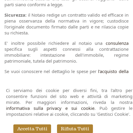
parti siano conformi a legge.
Sicurezza:
il Notaio redige un contratto valido ed efficace in
piena osservanza della normativa in vigore; custodisce
l'originale documento firmato dalle parti e ne rilascia copie
su richiesta.
E' inoltre possibile richiedere al notaio una
consulenza
specifica sugli aspetti connessi alla contrattazione
immobiliare: intestazione dell'immobile, regime
patrimoniale, tutela del patrimonio.
Se vuoi conoscere nel dettaglio le spese per
l'acquisto della
prima casa
o di un altro atto di compravendita, richiedi un
preventivo gratuito
.
Ci serviamo dei cookie per diversi fini, tra l'altro per
consentire funzioni del sito web e attività di marketing
Notaio Gemma Parisi - gemma.parisi@notariato.it
mirate. Per maggiori informazioni, riveda la nostra
Vicolo Stradone n. 1 - 40061
Minerbio (BO)
- T/F
informativa sulla privacy e sui cookie
. Può gestire le
051.66.10.182 | Via C. Farini n. 25 - 40124
Bologna
- T.
impostazioni relative ai cookie, cliccando su 'Gestisci Cookie'.
051.22.65.41 - 051.58.72.055
Studio Notarile Bologna
|
Pratiche Notarili Online
|
Notaio
Accetta Tutti
Rifiuta Tutti
per Stranieri
|
Consulenza Notarile