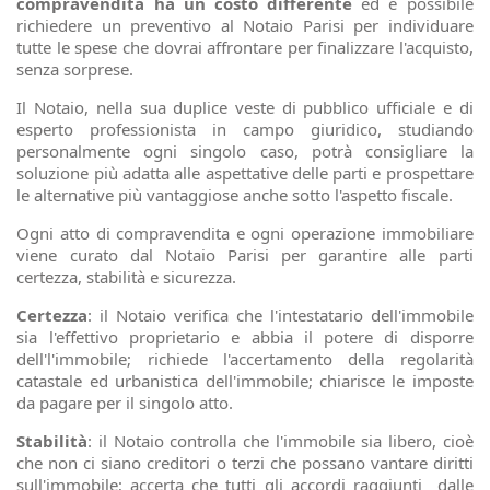
compravendita ha un costo differente
ed è possibile
richiedere un preventivo al Notaio Parisi per individuare
tutte le spese che dovrai affrontare per finalizzare l'acquisto,
senza sorprese.
Il Notaio, nella sua duplice veste di pubblico ufficiale e di
esperto professionista in campo giuridico, studiando
personalmente ogni singolo caso, potrà
consigliare la
soluzion
e
più adatta
alle aspettative delle parti
e prospettare
le alternative più vantaggiose anche sotto l'aspetto fiscale
.
Ogni atto di compravendita
e ogni operazione
immobiliare
viene curato dal Notaio Parisi per garantire alle parti
certezza, stabilità e sicurezza.
Certezza
: il Notaio verifica che l'intestatario dell'immobile
sia l'effettivo proprietario e abbia il potere di disporre
dell'l'immobile; richiede l'accertamento della regolarità
catastale ed urbanistica dell'immobile; chiarisce le imposte
da pagare per il singolo atto.
Stabilità
: il Notaio controlla che l'immobile sia libero, cioè
che non ci siano creditori o terzi che possano vantare diritti
sull'immobile; accerta che tutti gli accordi raggiunti dalle