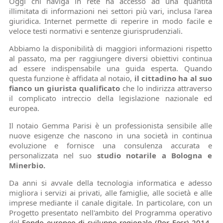
Oggi chi naviga in rete ha accesso ad una quantità
illimitata di informazioni nei settori più vari, inclusa l'area
giuridica. Internet permette di reperire in modo facile e
veloce testi normativi e sentenze giurisprudenziali.
Abbiamo la disponibilità di maggiori informazioni rispetto
al passato, ma per raggiungere diversi obiettivi continua
ad essere indispensabile una guida esperta. Quando
questa funzione è affidata al notaio,
il cittadino ha al suo
fianco un giurista qualificato
che lo indirizza attraverso
il complicato intreccio della legislazione nazionale ed
europea.
Il notaio Gemma Parisi è un professionista sensibile alle
nuove esigenze che nascono in una società in continua
evoluzione e fornisce una consulenza accurata e
personalizzata nel suo
studio notarile a Bologna e
Minerbio.
Da anni si avvale della tecnologia informatica e adesso
migliora i servizi ai privati, alle famiglie, alle società e alle
imprese mediante il canale digitale. In particolare, con un
Progetto presentato nell'ambito del Programma operativo
del
Fondo europeo di sviluppo regionale (Por Fesr) 2014-